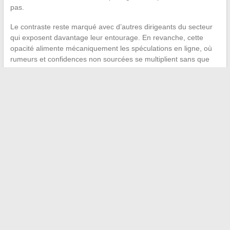
pas.
Le contraste reste marqué avec d’autres dirigeants du secteur
qui exposent davantage leur entourage. En revanche, cette
opacité alimente mécaniquement les spéculations en ligne, où
rumeurs et confidences non sourcées se multiplient sans que
Faury ni Airbus ne les commentent.
Le peu d’informations disponibles sur la vie personnelle de
Guillaume Faury forme un ensemble cohérent : un cadre
normand, une culture scientifique héritée,
une séparation
stricte entre fonction publique et sphère familiale
. Le
dirigeant d’Airbus laisse filtrer juste assez pour expliquer ses
choix stratégiques, jamais assez pour satisfaire la curiosité sur
ses proches.
←
La centralisation en entreprise : pourquoi cette méthode
atteint ses limites aujourd’hui