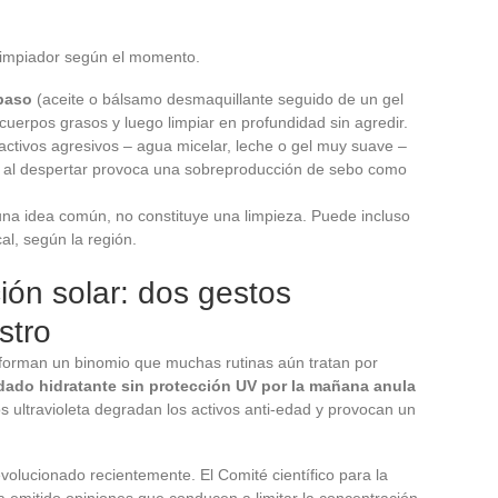
e limpiador según el momento.
 paso
(aceite o bálsamo desmaquillante seguido de un gel
uerpos grasos y luego limpiar en profundidad sin agredir.
activos agresivos – agua micelar, leche o gel muy suave –
el al despertar provoca una sobreproducción de sebo como
e una idea común, no constituye una limpieza. Puede incluso
cal, según la región.
ión solar: dos gestos
stro
r forman un binomio que muchas rutinas aún tratan por
dado hidratante sin protección UV por la mañana anula
os ultravioleta degradan los activos anti-edad y provocan un
volucionado recientemente. El Comité científico para la
emitido opiniones que conducen a limitar la concentración