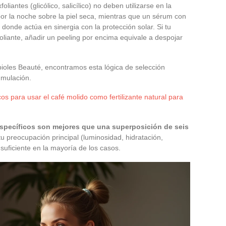
xfoliantes (glicólico, salicílico) no deben utilizarse en la
 por la noche sobre la piel seca, mientras que un sérum con
donde actúa en sinergia con la protección solar. Si tu
oliante, añadir un peeling por encima equivale a despojar
bioles Beauté, encontramos esta lógica de selección
umulación.
os para usar el café molido como fertilizante natural para
específicos son mejores que una superposición de seis
u preocupación principal (luminosidad, hidratación,
uficiente en la mayoría de los casos.