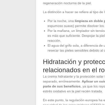
regeneración nocturna de la piel.
La distinción a hacer se refiere al tipo d
Por la noche, una
limpieza en doble
espumoso suave) permite disolver los c
Por la mañana, un limpiador sin tensio
es más que suficiente. Despojar la pi
reacción.
El agua del grifo sola, a diferencia d
resecar las pieles sensibles debido al 
Hidratación y protecc
relacionados en el ro
La crema hidratante y la protección sola
separado, erróneamente.
Aplicar un cui
parte de sus beneficios
, ya que los ray
estrés oxidativo en la piel recién tratada.
En este punto, la regulación europea ha e
seguridad de los consumidores (CSSC) ha 