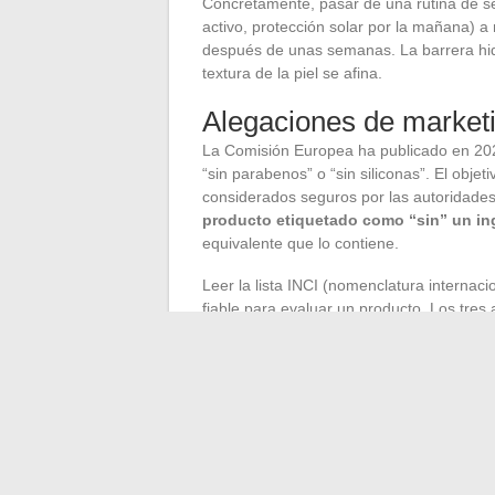
Concretamente, pasar de una rutina de sei
activo, protección solar por la mañana) a
después de unas semanas. La barrera hidro
textura de la piel se afina.
Alegaciones de marketi
La Comisión Europea ha publicado en 2023
“sin parabenos” o “sin siliconas”. El objet
considerados seguros por las autoridades 
producto etiquetado como “sin” un in
equivalente que lo contiene.
Leer la lista INCI (nomenclatura internac
fiable para evaluar un producto. Los tres
de la fórmula. Si un activo promocionado e
probablemente sea demasiado baja para p
La rutina de belleza más efectiva en el d
asocia activos compatibles, aplicados en 
protegida. Adaptar sus cuidados a la temp
de los productos del mercado constituye 
la estantería del baño.