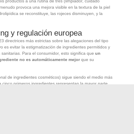
s productos a una rutina de tres (limpiador, cuidado
 menudo provoca una mejora visible en la textura de la piel
lipídica se reconstituye, las rojeces disminuyen, y la
ng y regulación europea
 directrices más estrictas sobre las alegaciones del tipo
ivo es evitar la estigmatización de ingredientes permitidos y
sanitarias. Para el consumidor, esto significa que
un
grediente no es automáticamente mejor
que su
ional de ingredientes cosméticos) sigue siendo el medio más
 a cinco primeros ingredientes representan la mayor parte
n el envase aparece al final de la lista, su concentración
roducir un efecto medible.
ía a día no es la que cuenta con más pasos, sino la que
el orden correcto, sobre una piel correctamente limpiada y
orada, a su tipo de piel y a las reformulaciones recientes
un factor mucho más concreto que multiplicar los frascos en