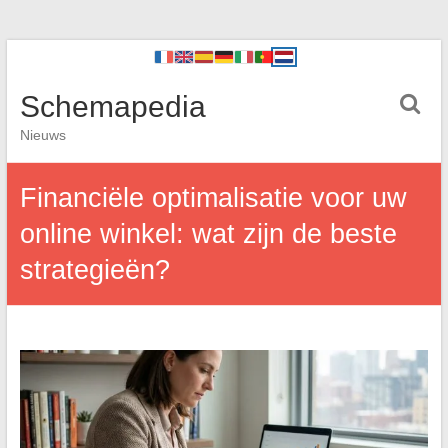
Schemapedia
Nieuws
Financiële optimalisatie voor uw
online winkel: wat zijn de beste
strategieën?