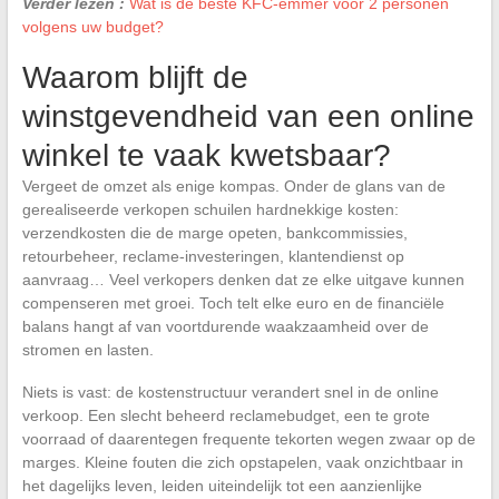
Verder lezen :
Wat is de beste KFC-emmer voor 2 personen
volgens uw budget?
Waarom blijft de
winstgevendheid van een online
winkel te vaak kwetsbaar?
Vergeet de omzet als enige kompas. Onder de glans van de
gerealiseerde verkopen schuilen hardnekkige kosten:
verzendkosten die de marge opeten, bankcommissies,
retourbeheer, reclame-investeringen, klantendienst op
aanvraag… Veel verkopers denken dat ze elke uitgave kunnen
compenseren met groei. Toch telt elke euro en de financiële
balans hangt af van voortdurende waakzaamheid over de
stromen en lasten.
Niets is vast: de kostenstructuur verandert snel in de online
verkoop. Een slecht beheerd reclamebudget, een te grote
voorraad of daarentegen frequente tekorten wegen zwaar op de
marges. Kleine fouten die zich opstapelen, vaak onzichtbaar in
het dagelijks leven, leiden uiteindelijk tot een aanzienlijke