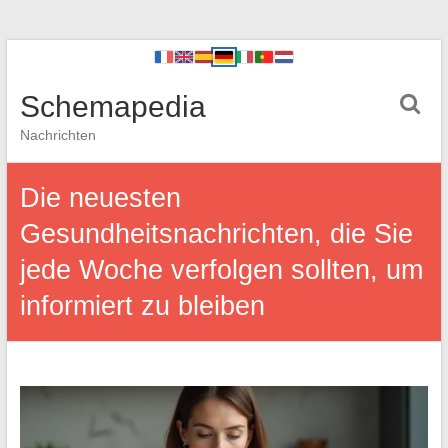
Schemapedia
Nachrichten
Die neuesten
Gesundheitsnachrichten, die Sie
jede Woche verfolgen sollten, um
informiert zu bleiben