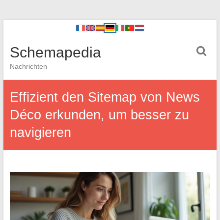
Schemapedia
Nachrichten
Effizient den Sitemap von News
Déco erkunden, um besser zu
navigieren