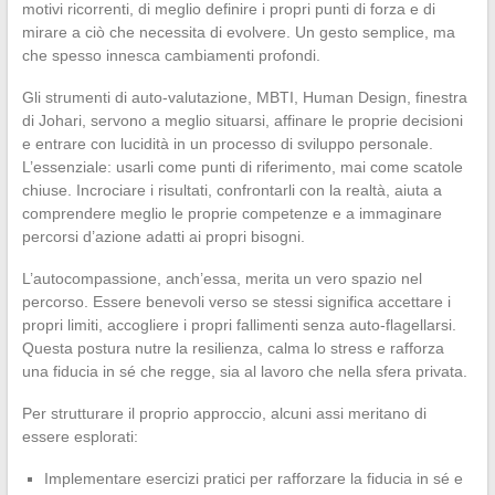
motivi ricorrenti, di meglio definire i propri punti di forza e di
mirare a ciò che necessita di evolvere. Un gesto semplice, ma
che spesso innesca cambiamenti profondi.
Gli strumenti di auto-valutazione, MBTI, Human Design, finestra
di Johari, servono a meglio situarsi, affinare le proprie decisioni
e entrare con lucidità in un processo di sviluppo personale.
L’essenziale: usarli come punti di riferimento, mai come scatole
chiuse. Incrociare i risultati, confrontarli con la realtà, aiuta a
comprendere meglio le proprie competenze e a immaginare
percorsi d’azione adatti ai propri bisogni.
L’autocompassione, anch’essa, merita un vero spazio nel
percorso. Essere benevoli verso se stessi significa accettare i
propri limiti, accogliere i propri fallimenti senza auto-flagellarsi.
Questa postura nutre la resilienza, calma lo stress e rafforza
una fiducia in sé che regge, sia al lavoro che nella sfera privata.
Per strutturare il proprio approccio, alcuni assi meritano di
essere esplorati:
Implementare esercizi pratici per rafforzare la fiducia in sé e