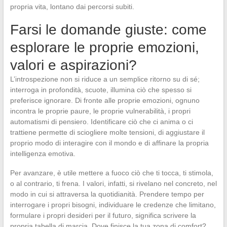
propria vita, lontano dai percorsi subiti.
Farsi le domande giuste: come
esplorare le proprie emozioni,
valori e aspirazioni?
L’introspezione non si riduce a un semplice ritorno su di sé;
interroga in profondità, scuote, illumina ciò che spesso si
preferisce ignorare. Di fronte alle proprie emozioni, ognuno
incontra le proprie paure, le proprie vulnerabilità, i propri
automatismi di pensiero. Identificare ciò che ci anima o ci
trattiene permette di sciogliere molte tensioni, di aggiustare il
proprio modo di interagire con il mondo e di affinare la propria
intelligenza emotiva.
Per avanzare, è utile mettere a fuoco ciò che ti tocca, ti stimola,
o al contrario, ti frena. I valori, infatti, si rivelano nel concreto, nel
modo in cui si attraversa la quotidianità. Prendere tempo per
interrogare i propri bisogni, individuare le credenze che limitano,
formulare i propri desideri per il futuro, significa scrivere la
propria tabella di marcia. Dove finisce la tua zona di comfort?