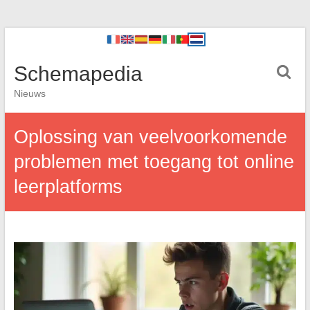
Schemapedia
Nieuws
Oplossing van veelvoorkomende
problemen met toegang tot online
leerplatforms