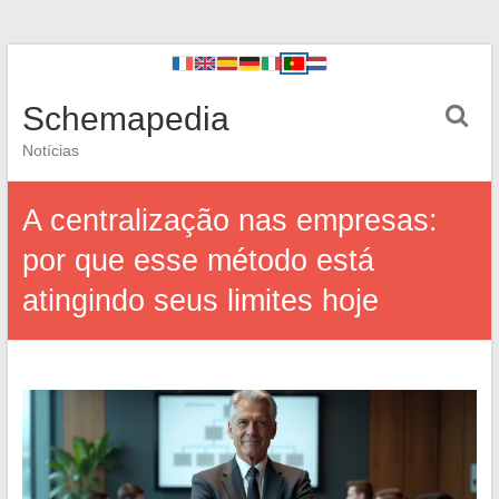
Schemapedia
Notícias
A centralização nas empresas:
por que esse método está
atingindo seus limites hoje