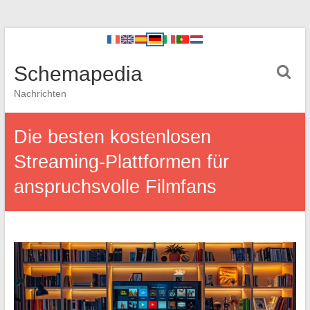
Schemapedia
Nachrichten
Die besten kostenlosen
Streaming-Plattformen für
anspruchsvolle Filmfans