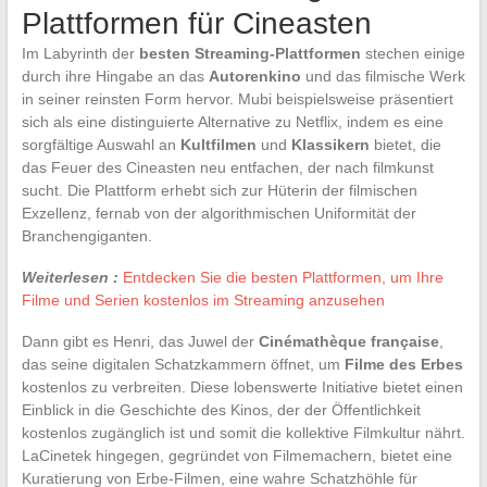
Plattformen für Cineasten
Im Labyrinth der
besten Streaming-Plattformen
stechen einige
durch ihre Hingabe an das
Autorenkino
und das filmische Werk
in seiner reinsten Form hervor. Mubi beispielsweise präsentiert
sich als eine distinguierte Alternative zu Netflix, indem es eine
sorgfältige Auswahl an
Kultfilmen
und
Klassikern
bietet, die
das Feuer des Cineasten neu entfachen, der nach filmkunst
sucht. Die Plattform erhebt sich zur Hüterin der filmischen
Exzellenz, fernab von der algorithmischen Uniformität der
Branchengiganten.
Weiterlesen :
Entdecken Sie die besten Plattformen, um Ihre
Filme und Serien kostenlos im Streaming anzusehen
Dann gibt es Henri, das Juwel der
Cinémathèque française
,
das seine digitalen Schatzkammern öffnet, um
Filme des Erbes
kostenlos zu verbreiten. Diese lobenswerte Initiative bietet einen
Einblick in die Geschichte des Kinos, der der Öffentlichkeit
kostenlos zugänglich ist und somit die kollektive Filmkultur nährt.
LaCinetek hingegen, gegründet von Filmemachern, bietet eine
Kuratierung von Erbe-Filmen, eine wahre Schatzhöhle für