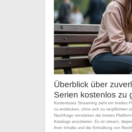
Überblick über zuver
Serien kostenlos zu
Kostenloses Streaming zieht ein breites P
zu entdecken, ohne sich zu verpflichten 
Nachfrage verstärken die besten Plattfor
Kataloge anzubieten. Es ist ratsam, diej
ihrer Inhalte und die Einhaltung von R