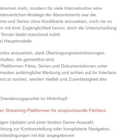
änomen mehr, sondern für viele Internetnutzer eine
tinuierlichen Anstiegs der Abonnements war die
ilme und Serien ohne Kreditkarte anzusehen, noch nie so
 mit ihrer Zugänglichkeit hervor, doch die Unterscheidung
 Terrain bleibt manchmal subtil.
rei Hauptmodelle:
stenlos anzusehen, dank Übertragungsvereinbarungen.
halten, die gemeinfrei sind.
 Plattformen Filme, Serien und Dokumentationen unter
eiden aufdringliche Werbung und achten auf ihr Interface.
 eos.to suchen, werden Vielfalt und Zuverlässigkeit des
rientierungspunkte im Hinterkopf:
en Streaming-Plattformen für anspruchsvolle Filmfans
äßigen Updates und einer breiten Genre-Auswahl.
htung zur Kontoerstellung oder komplizierte Navigation.
menbedingungen mit klar angegebenen