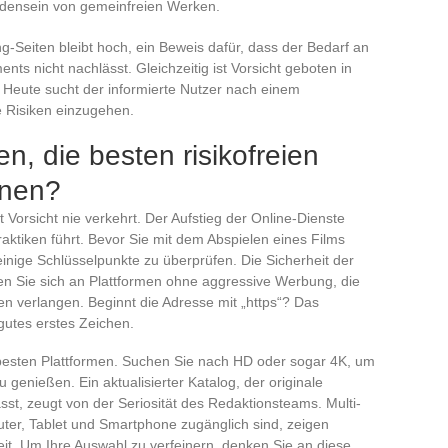
densein von gemeinfreien Werken.
-Seiten bleibt hoch, ein Beweis dafür, dass der Bedarf an
nts nicht nachlässt. Gleichzeitig ist Vorsicht geboten in
 Heute sucht der informierte Nutzer nach einem
e Risiken einzugehen.
en, die besten risikofreien
nnen?
 Vorsicht nie verkehrt. Der Aufstieg der Online-Dienste
aktiken führt. Bevor Sie mit dem Abspielen eines Films
 einige Schlüsselpunkte zu überprüfen. Die Sicherheit der
den Sie sich an Plattformen ohne aggressive Werbung, die
en verlangen. Beginnt die Adresse mit „https“? Das
 gutes erstes Zeichen.
 besten Plattformen. Suchen Sie nach HD oder sogar 4K, um
genießen. Ein aktualisierter Katalog, der originale
st, zeugt von der Seriosität des Redaktionsteams. Multi-
ter, Tablet und Smartphone zugänglich sind, zeigen
eit. Um Ihre Auswahl zu verfeinern, denken Sie an diese