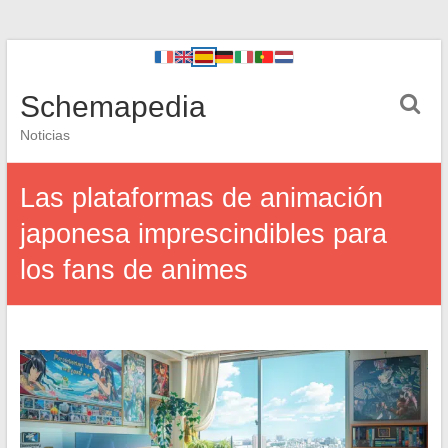
Schemapedia
Noticias
Las plataformas de animación
japonesa imprescindibles para
los fans de animes