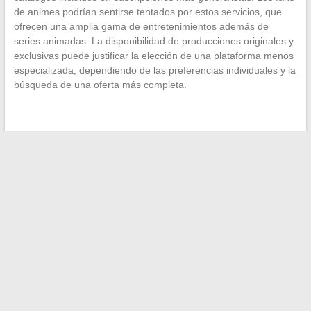
de animes podrían sentirse tentados por estos servicios, que
ofrecen una amplia gama de entretenimientos además de
series animadas. La disponibilidad de producciones originales y
exclusivas puede justificar la elección de una plataforma menos
especializada, dependiendo de las preferencias individuales y la
búsqueda de una oferta más completa.
←
Las mejores plataformas de streaming gratuito para
cinéfilos exigentes
Métodos simples para tener éxito en los esquejes de plantas
acuáticas
→
Buscar