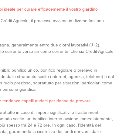
pi ideale per curare efficacemente il vostro giardino
 Crédit Agricole, il processo avviene in diverse fasi ben
gna, generalmente entro due giorni lavorativi (J+2),
nto corrente verso un conto corrente, che sia Crédit Agricole
bili: bonifico unico, bonifico regolare o prelievo in
e dallo strumento scelto (internet, agenzia, telefono) e dal
a un ruolo prezioso, soprattutto per situazioni particolari come
 persona giuridica.
e tendenze capelli audaci per donne da provare
attutto in caso di importi significativi o trasferimenti
 metodo scelto: un bonifico interno avviene immediatamente,
ù spesso tra 24 e 72 ore. In ogni caso, l’identità del
ata, garantendo la sicurezza dei fondi derivanti dalle