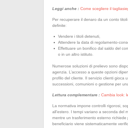
Leggi anche :
Come scegliere il tagliasie
Per recuperare il denaro da un conto titoli
definite:
Vendere i titoli detenuti,
Attendere la data di regolamento-conse
Effettuare un bonifico dal saldo del co
o in un altro istituto.
Numerose soluzioni di prelievo sono disponi
agenzia. L’accesso a queste opzioni dipend
profilo del cliente. Il servizio clienti gioc
successioni, comunioni o gestione per una
Lettura complementare :
Cambia look: l
La normativa impone controlli rigorosi, sopr
all’estero. I tempi variano a seconda del
mentre un trasferimento esterno richiede pi
beneficiario viene sistematicamente verific