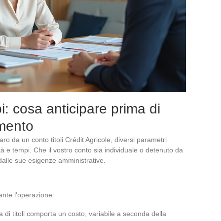
pi: cosa anticipare prima di
imento
o da un conto titoli Crédit Agricole, diversi parametri
lità e tempi. Che il vostro conto sia individuale o detenuto da
dalle sue esigenze amministrative.
rante l’operazione:
a di titoli comporta un costo, variabile a seconda della