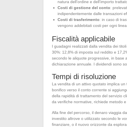
natura dell’ordine e dell’importo trattat
Costi di gestione del conto
: prelevat
indipendentemente dalle transazioni ef
Costi di trasferimento
: in caso di tra
vengono addebitati costi per ogni linea di
Fiscalità applicabile
I guadagni realizzati dalla vendita dei titoli
30%: 12,8% di imposta sul reddito e 17,2% 
secondo le aliquote progressive, in base al
dichiarazione annuale. I dividendi sono so
Tempi di risoluzione
La vendita di un attivo quotato implica un 
bonifico verso il conto corrente si aggiun
della rapidità di trattamento del servizio c
da verifiche normative, richiede metodo e
Alla fine del percorso, il denaro viaggia d
investito altrove o utilizzato secondo le 
finanziare, o il nuovo orizzonte da esplora