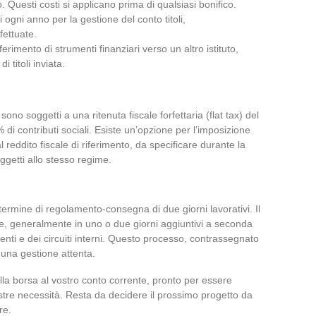
o. Questi costi si applicano prima di qualsiasi bonifico.
i ogni anno per la gestione del conto titoli,
fettuate.
sferimento di strumenti finanziari verso un altro istituto,
 titoli inviata.
 sono soggetti a una ritenuta fiscale forfettaria (flat tax) del
di contributi sociali. Esiste un’opzione per l’imposizione
 reddito fiscale di riferimento, da specificare durante la
ggetti allo stesso regime.
termine di regolamento-consegna di due giorni lavorativi. Il
ge, generalmente in uno o due giorni aggiuntivi a seconda
lienti e dei circuiti interni. Questo processo, contrassegnato
 una gestione attenta.
alla borsa al vostro conto corrente, pronto per essere
vostre necessità. Resta da decidere il prossimo progetto da
re.