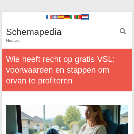
Schemapedia
Nieuws
Wie heeft recht op gratis VSL:
voorwaarden en stappen om
ervan te profiteren