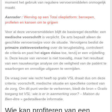
moment het gebruik van reguliere vervoersmiddelen onmogelijk
maakt.
Aanrader :
Werving op een Total olieplatform: beroepen,
profielen en kansen om te grijpen
Voor al deze vervoersmiddelen blijft de basisregel dezelfde: een
medische voorschrift
is verplicht. De arts bepaalt alleen de
geschikte vervoerswijze voor de situatie. Vervolgens beslist de
primaire ziekteverzekering
over de terugbetaling, controleert
de criteria en past het
eigen risico
toe, tenzij er een vrijstelling
is. Deze keuze van vervoer is niet toevallig, maar het resultaat
van een nauwkeurige analyse om de veiligheid van de patiënt te
waarborgen en onnodige uitgaven te vermijden.
De vraag over wie recht heeft op gratis VSL draait dus om deze
criteria: voorschrift, medische situatie en specifieke context van
de zorg. Om dit punt verder te verkennen, biedt de bron «
Gratis
toegang tot VSL: wie is er in aanmerking voor? – Maison du
Bien-être
» gedetailleerde informatie.
Wie kan profiteren van een