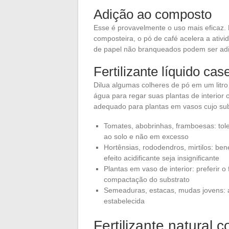
Adição ao composto
Esse é provavelmente o uso mais eficaz.
composteira, o pó de café acelera a ativid
de papel não branqueados podem ser ad
Fertilizante líquido cas
Dilua algumas colheres de pó em um litro
água para regar suas plantas de interior
adequado para plantas em vasos cujo sub
Tomates, abobrinhas, framboesas: tol
ao solo e não em excesso
Hortênsias, rododendros, mirtilos: be
efeito acidificante seja insignificante
Plantas em vaso de interior: preferir o f
compactação do substrato
Semeaduras, estacas, mudas jovens: a
estabelecida
Fertilizante natural 