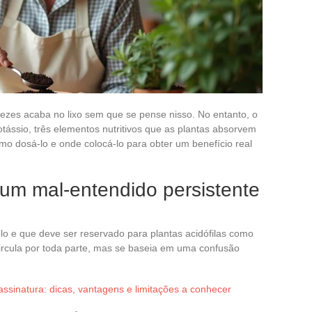
 vezes acaba no lixo sem que se pense nisso. No entanto, o
otássio, três elementos nutritivos que as plantas absorvem
mo dosá-lo e onde colocá-lo para obter um benefício real
 um mal-entendido persistente
solo e que deve ser reservado para plantas acidófilas como
ircula por toda parte, mas se baseia em uma confusão
ssinatura: dicas, vantagens e limitações a conhecer