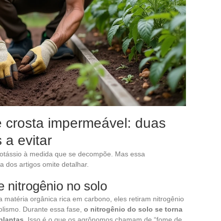
e crosta impermeável: duas
 a evitar
e potássio à medida que se decompõe. Mas essa
 dos artigos omite detalhar.
 nitrogênio no solo
téria orgânica rica em carbono, eles retiram nitrogênio
olismo. Durante essa fase,
o nitrogênio do solo se torna
plantas
. Isso é o que os agrônomos chamam de “fome de