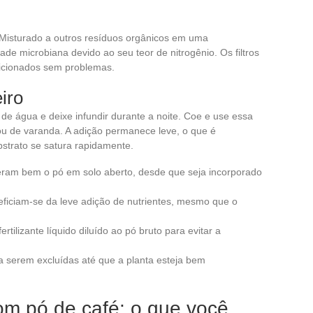
 Misturado a outros resíduos orgânicos em uma
ade microbiana devido ao seu teor de nitrogênio. Os filtros
icionados sem problemas.
eiro
 de água e deixe infundir durante a noite. Coe e use essa
 ou de varanda. A adição permanece leve, o que é
strato se satura rapidamente.
eram bem o pó em solo aberto, desde que seja incorporado
neficiam-se da leve adição de nutrientes, mesmo que o
ertilizante líquido diluído ao pó bruto para evitar a
 serem excluídas até que a planta esteja bem
com pó de café: o que você