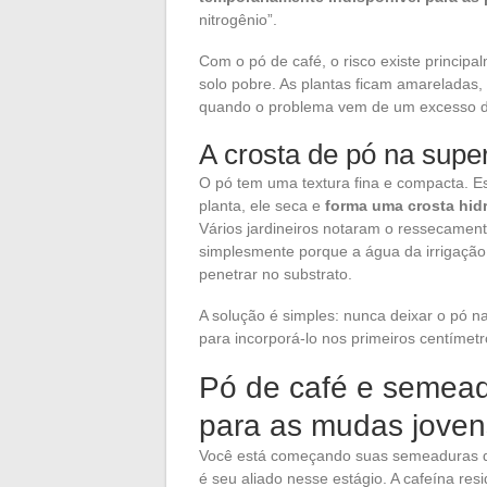
nitrogênio”.
Com o pó de café, o risco existe princi
solo pobre. As plantas ficam amareladas, o
quando o problema vem de um excesso d
A crosta de pó na super
O pó tem uma textura fina e compacta. 
planta, ele seca e
forma uma crosta hid
Vários jardineiros notaram o ressecame
simplesmente porque a água da irrigação
penetrar no substrato.
A solução é simples: nunca deixar o pó na 
para incorporá-lo nos primeiros centímetro
Pó de café e semeadu
para as mudas joven
Você está começando suas semeaduras d
é seu aliado nesse estágio. A cafeína re