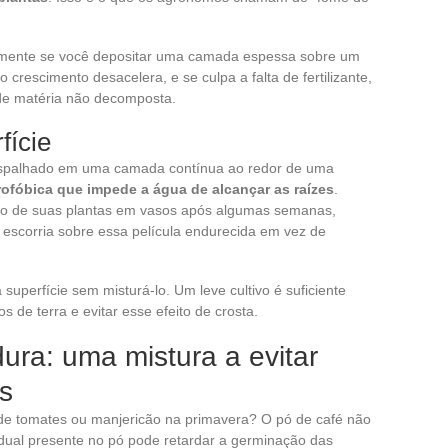
palmente se você depositar uma camada espessa sobre um
 crescimento desacelera, e se culpa a falta de fertilizante,
e matéria não decomposta.
fície
Espalhado em uma camada contínua ao redor de uma
rofóbica que impede a água de alcançar as raízes
.
nto de suas plantas em vasos após algumas semanas,
 escorria sobre essa película endurecida em vez de
superfície sem misturá-lo. Um leve cultivo é suficiente
s de terra e evitar esse efeito de crosta.
ra: uma mistura a evitar
s
e tomates ou manjericão na primavera? O pó de café não
sidual presente no pó pode retardar a germinação das