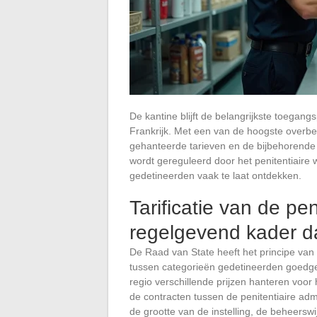
De kantine blijft de belangrijkste toegang
Frankrijk. Met een van de hoogste overbe
gehanteerde tarieven en de bijbehorende 
wordt gereguleerd door het penitentiaire w
gedetineerden vaak te laat ontdekken.
Tarificatie van de pen
regelgevend kader da
De Raad van State heeft het principe va
tussen categorieën gedetineerden goedg
regio verschillende prijzen hanteren voor 
de contracten tussen de penitentiaire admi
de grootte van de instelling, de beheerswi