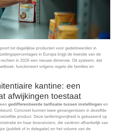
spoort tot dagelijkse producten voor gedetineerden in
zettingspercentages in Europa krijgt de kwestie van de
rechten in 2026 een nieuwe dimensie. Dit systeem, dat
etboek, functioneert volgens regels die families en
itentiaire kantine: een
t afwijkingen toestaat
n een
gedifferentieerde tarificatie tussen instellingen
en
ekeurd. Concreet kunnen twee gevangenissen in dezelfde
hetzelfde product. Deze tariferingsvrijheid is gebaseerd op
nistratie en haar leveranciers, die variëren afhankelijk van
jze (publiek of in delegatie) en het volume van de