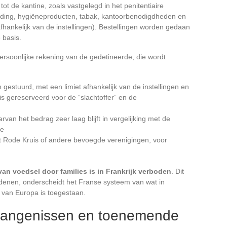
ot de kantine, zoals vastgelegd in het penitentiaire
eding, hygiëneproducten, tabak, kantoorbenodigdheden en
afhankelijk van de instellingen). Bestellingen worden gedaan
 basis.
soonlijke rekening van de gedetineerde, die wordt
estuurd, met een limiet afhankelijk van de instellingen en
 gereserveerd voor de “slachtoffer” en de
rvan het bedrag zeer laag blijft in vergelijking met de
ie
t Rode Kruis of andere bevoegde verenigingen, voor
van voedsel door families is in Frankrijk verboden
. Dit
edenen, onderscheidt het Franse systeem van wat in
 van Europa is toegestaan.
evangenissen en toenemende