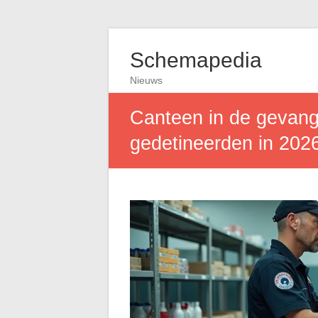
Schemapedia
Nieuws
Canteen in de gevange
gedetineerden in 202