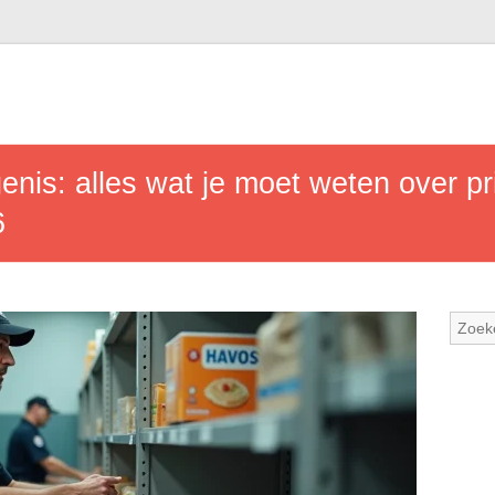
nis: alles wat je moet weten over pr
6